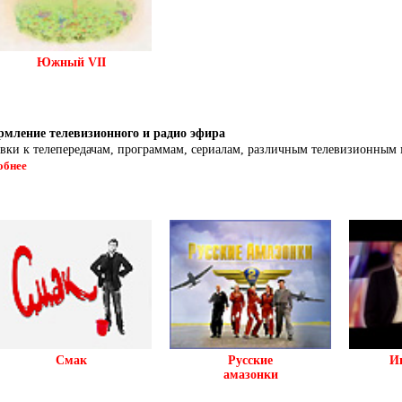
Южный VII
мление телевизионного и радио эфира
авки к телепередачам, программам, сериалам, различным телевизионным
обнее
Смак
Русские
И
амазонки