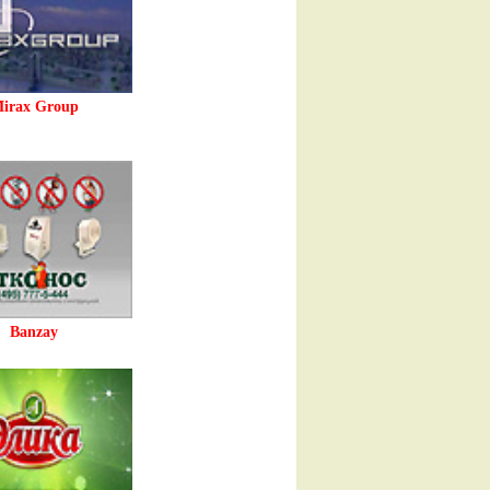
irax Group
Banzay