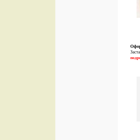
Офор
Заст
подр