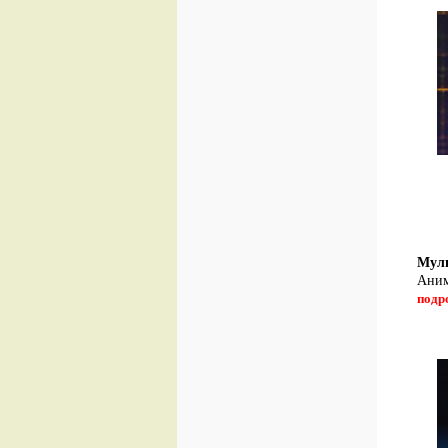
Мул
Аним
подр