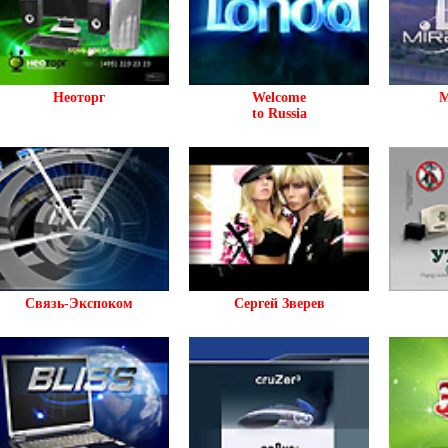
Неоторг
Welcome
M
to Russia
Связь-Экспоком
Сергей Зверев