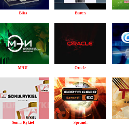
Bliss
Braun
МЭИ
Oracle
Sonia Rykiel
Sprandi