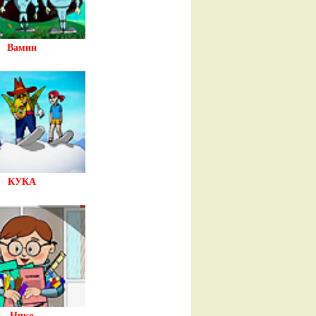
Вамин
КУКА
Нико