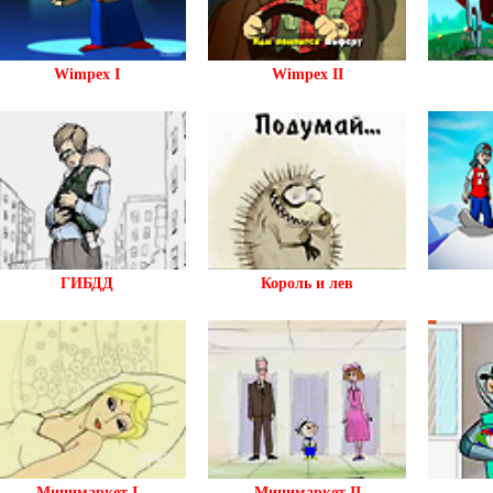
Wimpex I
Wimpex II
ГИБДД
Король и лев
Минимаркет I
Минимаркет II