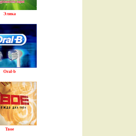
Элика
Oral-b
Твое