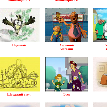
Подумай
Хороший
магазин
Шведский стол
Эгед