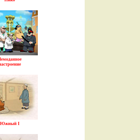
Чемоданное
настроение
Южный I