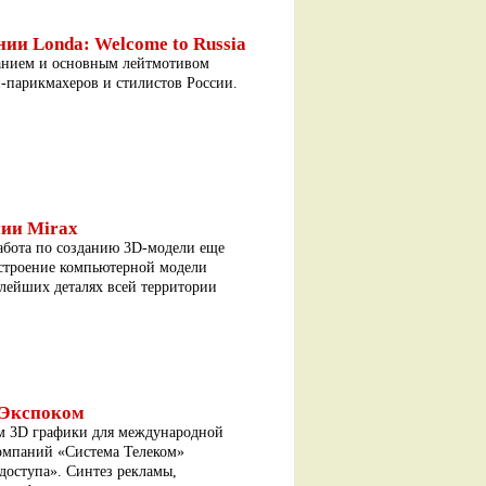
и Londa: Welcome to Russia
анием и основным лейтмотивом
п-парикмахеров и стилистов России.
ии Mirax
абота по созданию 3D-модели еще
остроение компьютерной модели
алейших деталях всей территории
-Экспоком
м 3D графики для международной
компаний «Система Телеком»
доступа». Синтез рекламы,