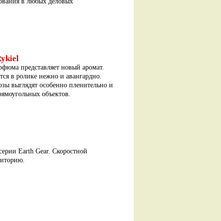
ования в любых деловых
ykiel
рфюма представляет новый аромат.
ся в ролике нежно и авангардно.
озы выглядят особенно пленительно и
рямоугольных объектов.
 серии Earth Gear. Скоростной
диторию.