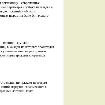
и оргтехнику - современные
вные параметры ноутбука переведены
ть достижений в области
емным шаром на фоне финального
r - новинки компании.
ины, в каждой из которых происходит
 документальными кадрами, показ
вероятными трюками спортсенов
готовления привлекает цветовым
 синий мерцают, складываются в
красный логотип Элика.