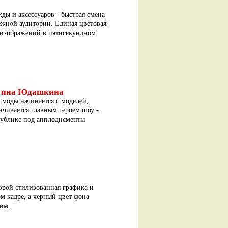
ды и аксессуаров - быстрая смена
ежной аудитории. Единая цветовая
 изображений в пятисекундном
нтина Юдашкина
 моды начинается с моделей,
нчивается главным героем шоу -
ублике под апплодисменты
торой стилизованная графика и
м кадре, а черный цвет фона
им.