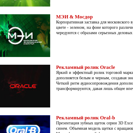
МЭИ & Мосдор
Корпоративная заставка для московского
цвете - зеленом, на фоне которого различ
чередуются с образами серьезных деловых
Рекламный ролик Oracle
Яркий и эффектный ролик торговой марки
дополняется белым и черным, создавая эн
Четкий ритм аудиосопровождения дополня
трансформируются, давая лишь общее впеч
Рекламный ролик Oral-b
Презентация зубных щеток серии 3D Excel
синем. Объемная модель щетки с вращающ