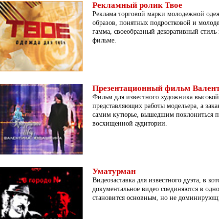
Рекламный ролик Твое
Реклама торговой марки молодежной одеж
образов, понятных подростковой и молод
гамма, своеобразный декоративный стиль
фильме.
Презентационный фильм Вале
Фильм для известного художника высокой
представляющих работы модельера, а зака
самим кутюрье, вышедшим поклониться п
восхищенной аудитории.
Уматурман
Видеозаставка для известного дуэта, в ко
документальное видео соединяются в одно
становится основным, но не доминирующ