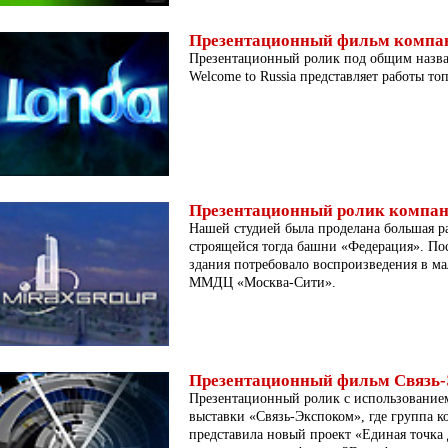
Презентационный фильм компани
Презентационный ролик под общим назв
Welcome to Russia представляет работы то
Презентационный ролик компан
Нашей студией была проделана большая р
строящейся тогда башни «Федерация». П
здания потребовало воспроизведения в м
ММДЦ «Москва-Сити».
Презентационный фильм Связь
Презентационный ролик с использование
выставки «Связь-Экспоком», где группа 
представила новый проект «Единая точка 