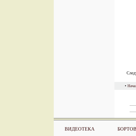
След
•
Нача
ВИДЕОТЕКА
БОРТО