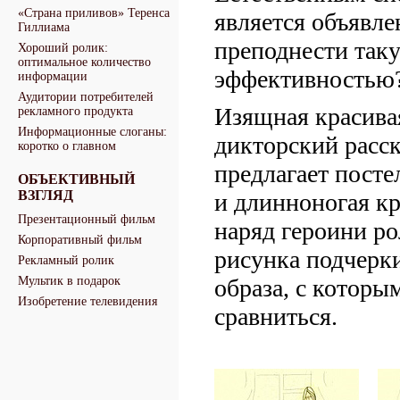
«Страна приливов» Теренса
является объявле
Гиллиама
преподнести так
Хороший ролик:
оптимальное количество
эффективностью?
информации
Аудитории потребителей
Изящная красивая
рекламного продукта
Информационные слоганы:
дикторский расск
коротко о главном
предлагает постел
ОБЪЕКТИВНЫЙ
ВЗГЛЯД
и длинноногая кр
Презентационный фильм
наряд героини р
Корпоративный фильм
рисунка подчерк
Рекламный ролик
Мультик в подарок
образа, с которы
Изобретение телевидения
сравниться.